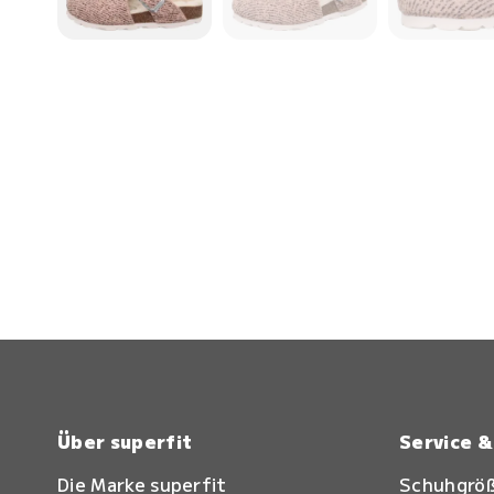
Über superfit
Service 
Die Marke superfit
Schuhgrö