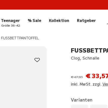
Teenager
% Sale
Kollektion
Ratgeber
Größe 36-42
FUSSBETTPANTOFFEL
FUSSBETTPA
Clog, Schnalle
€ 33,5
statt
€ 47,95
inkl. MwSt. zzgl.
Ve
Varianten