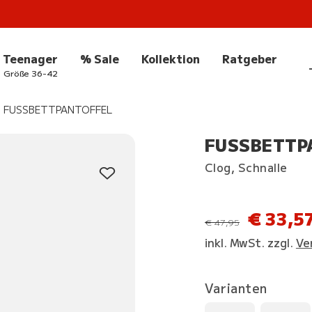
Teenager
% Sale
Kollektion
Ratgeber
Größe 36-42
FUSSBETTPANTOFFEL
FUSSBETTPA
Clog, Schnalle
€ 33,5
statt
€ 47,95
inkl. MwSt. zzgl.
Ve
Varianten