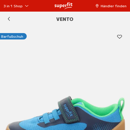
3 in 1 Shop
Händler finden
VENTO
Barfußschuh