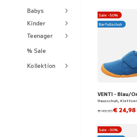
Babys
Sale -50%
Kinder
Barfußschuh
Teenager
% Sale
Kollektion
VENTI - Blau/O
Hausschuh, Klettve
€ 24,98
statt
€ 49,95
Sale -30%