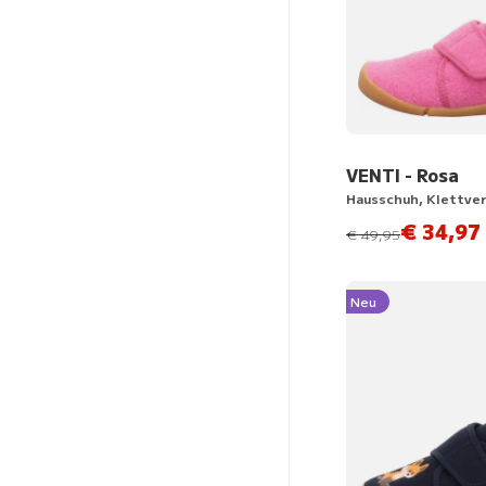
VENTI - Rosa
Hausschuh, Klettve
€ 34,97
statt
€ 49,95
Neu