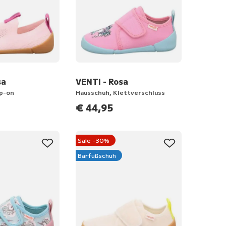
sa
VENTI - Rosa
ip-on
Hausschuh, Klettverschluss
€ 44,95
Sale -30%
Barfußschuh