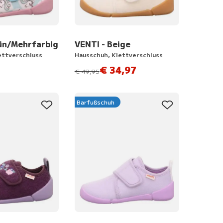
ün/Mehrfarbig
VENTI - Beige
ettverschluss
Hausschuh, Klettverschluss
€ 34,97
statt
€ 49,95
Barfußschuh