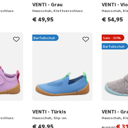
VENTI - Grau
VENTI - Vio
rschluss
Hausschuh, Klettverschluss
Hausschuh, Kl
€ 49,95
€ 54,95
Barfußschuh
Sale -30%
Barfußschuh
VENTI - Türkis
VENTI - Gr
rschluss
Hausschuh, Slip-on
Hausschuh, Kl
€ 49,95
€ 31
statt
€ 44,95