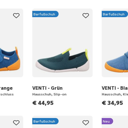
Barfußschuh
Barfußschuh
range
VENTI - Grün
VENTI - Bl
rschluss
Hausschuh, Slip-on
Hausschuh, Kl
€ 44,95
€ 34,95
Barfußschuh
Neu