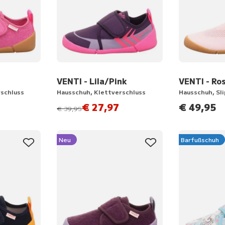
VENTI - Lila/Pink
VENTI - Ro
rschluss
Hausschuh, Klettverschluss
Hausschuh, Sl
€ 27,97
€ 49,95
statt
€ 39,95
Neu
Barfußschuh