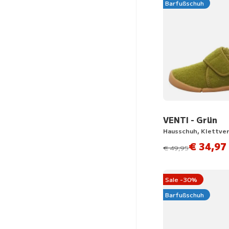
Barfußschuh
VENTI - Grün
Hausschuh, Klettve
€ 34,97
statt
€ 49,95
Sale -30%
Barfußschuh