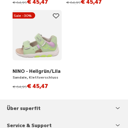
€ 45,47
€ 45,47
statt
statt
€ 64,95
€ 64,95
Sale -30%
NINO - Hellgrün/Lila
Sandale, Klettverschluss
€ 45,47
statt
€ 64,95
Über superfit
Service & Support