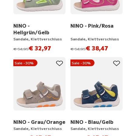
NINO -
NINO - Pink/Rosa
Hellgrün/Gelb
Sandale, Klettverschluss
Sandale, Klettverschluss
€ 32,97
€ 38,47
statt
statt
€ 54,95
€ 54,95
Sale -30%
Sale -30%
NINO - Grau/Orange
NINO - Blau/Gelb
Sandale, Klettverschluss
Sandale, Klettverschluss