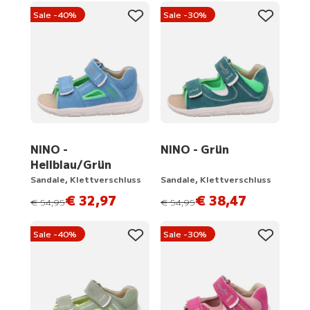
Sale -40%
Sale -30%
NINO -
NINO - Grün
Hellblau/Grün
Sandale, Klettverschluss
Sandale, Klettverschluss
€ 32,97
€ 38,47
statt
statt
€ 54,95
€ 54,95
Sale -40%
Sale -30%