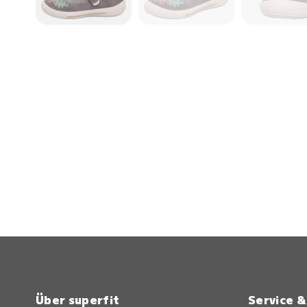
Über superfit
Service 