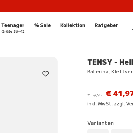
Teenager
% Sale
Kollektion
Ratgeber
Größe 36-42
TENSY - Hel
Ballerina, Klettve
€ 41,9
statt
€ 59,95
inkl. MwSt. zzgl.
Ve
Varianten