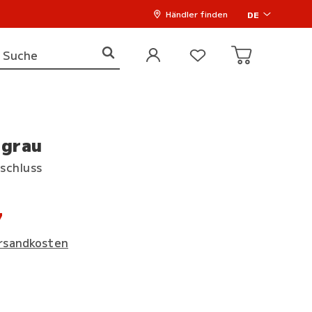
Händler finden
DE
lgrau
rschluss
7
rsandkosten