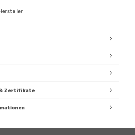
Hersteller
s
& Zertifikate
rmationen