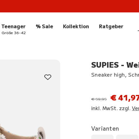
Teenager
% Sale
Kollektion
Ratgeber
Größe 36-42
SUPIES - We
Sneaker high, Sc
€ 41,9
statt
€ 59,95
inkl. MwSt. zzgl.
Ve
Varianten