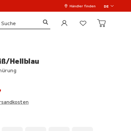
Händler finden
DE
iß/Hellblau
hnürung
7
rsandkosten