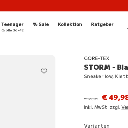
Teenager
% Sale
Kollektion
Ratgeber
Größe 36-42
GORE-TEX
STORM - Bla
Sneaker low, Klet
€ 49,9
statt
€ 99,95
inkl. MwSt. zzgl.
Ve
Varianten