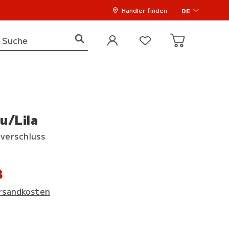
Händler finden
DE
u/Lila
tverschluss
8
rsandkosten