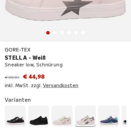
GORE-TEX
STELLA - Weiß
Sneaker low, Schnürung
€ 44,98
statt
€ 89,95
inkl. MwSt. zzgl.
Versandkosten
Varianten