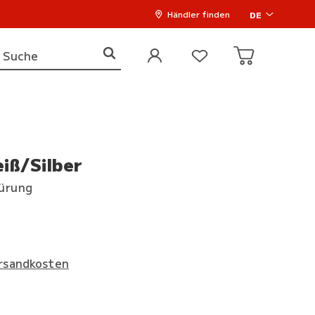
Händler finden
DE
iß/Silber
nürung
rsandkosten