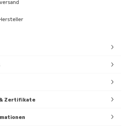
kversand
Hersteller
s
& Zertifikate
rmationen