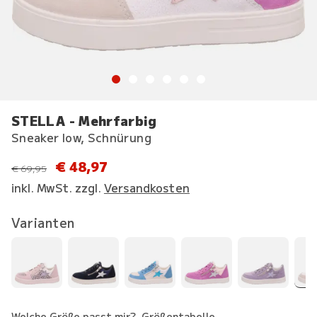
STELLA - Mehrfarbig
Sneaker low, Schnürung
€ 48,97
statt
€ 69,95
inkl. MwSt. zzgl.
Versandkosten
Varianten
Welche Größe passt mir?
Größentabelle