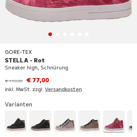
GORE-TEX
STELLA - Rot
Sneaker high, Schnürung
€ 77,00
statt
€ 110,00
inkl. MwSt. zzgl.
Versandkosten
Varianten