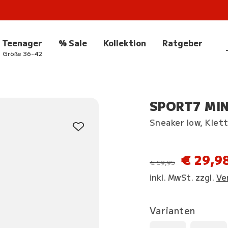
Teenager
% Sale
Kollektion
Ratgeber
Größe 36-42
SPORT7 MINI
Sneaker low, Klet
€ 29,9
statt
€ 59,95
inkl. MwSt. zzgl.
Ve
Varianten