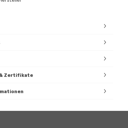
s
& Zertifikate
rmationen