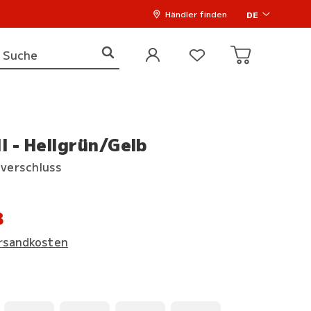
Händler finden
DE
 - Hellgrün/Gelb
tverschluss
8
rsandkosten