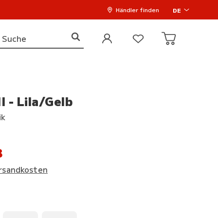
Händler finden
DE
 - Lila/Gelb
ik
8
rsandkosten