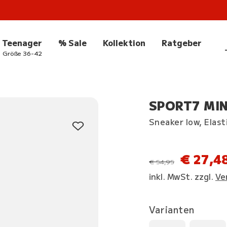
Teenager
% Sale
Kollektion
Ratgeber
Größe 36-42
SPORT7 MINI
Sneaker low, Elast
€ 27,4
statt
€ 54,95
inkl. MwSt. zzgl.
Ve
Varianten