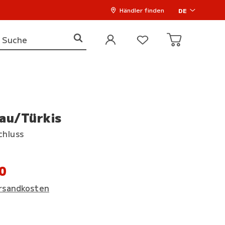
Händler finden
DE
au/Türkis
chluss
0
rsandkosten