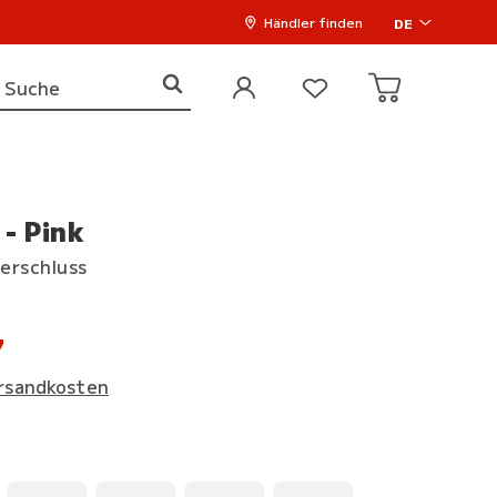
Händler finden
DE
- Pink
erschluss
7
rsandkosten