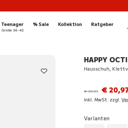
Teenager
% Sale
Kollektion
Ratgeber
Größe 36-42
HAPPY OCTI 
Hausschuh, Klettv
€ 20,9
statt
€ 29,95
inkl. MwSt. zzgl.
Ve
Varianten