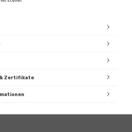
s
& Zertifikate
rmationen