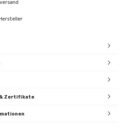
kversand
Hersteller
s
& Zertifikate
rmationen