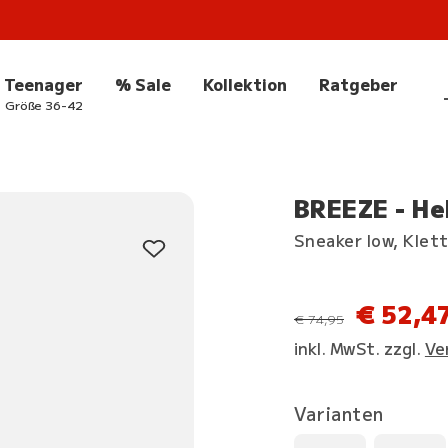
Teenager
% Sale
Kollektion
Ratgeber
Größe 36-42
BREEZE - He
Sneaker low, Klet
€ 52,4
statt
€ 74,95
inkl. MwSt. zzgl.
Ve
Varianten