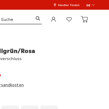
Händler finden
DE
llgrün/Rosa
tverschluss
7
rsandkosten