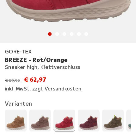
GORE-TEX
BREEZE - Rot/Orange
Sneaker high, Klettverschluss
€ 62,97
statt
€ 89,95
inkl. MwSt. zzgl.
Versandkosten
Varianten