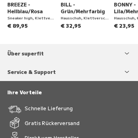
BREEZE -
BILL -
BONNY -
Hellblau/Rosa
Grün/Mehrfarbig
Lila/Meh
ng
Sneaker high, Klettverschluss
Hausschuh, Klettverschluss
€ 89,95
€ 32,95
€ 23,95
Über superfit
Service & Support
Ihre Vorteile
Schnelle Lieferung
Gratis Rückerversand
Direkt vom Hersteller