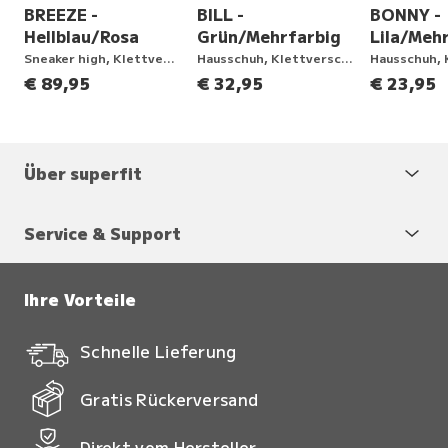
BREEZE -
BILL -
BONNY -
Hellblau/Rosa
Grün/Mehrfarbig
Lila/Meh
ng
Sneaker high, Klettverschluss
Hausschuh, Klettverschluss
€ 89,95
€ 32,95
€ 23,95
Über superfit
Service & Support
Ihre Vorteile
Schnelle Lieferung
Gratis Rückerversand
Direkt vom Hersteller