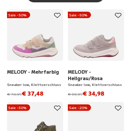
Sale -50%
Sale -50%
MELODY - Mehrfarbig
MELODY -
Hellgrau/Rosa
Sneaker low, Klettverschluss
Sneaker low, Klettverschluss
€ 37,48
€ 34,98
statt
statt
€ 74,95
€ 69,95
Sale -50%
Sale -20%