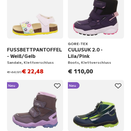
GORE-TEX
FUSSBETTPANTOFFEL
CULUSUK 2.0 -
- Weiß/Gelb
Lila/Pink
Sandale, Klettverschluss
Boots, Klettverschluss
€ 22,48
€ 110,00
statt
€ 44,95
Neu
Neu