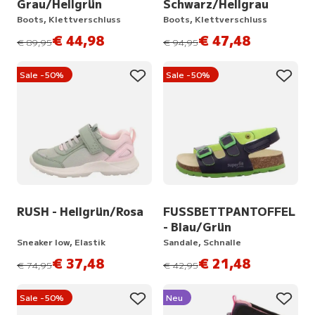
Grau/Hellgrün
Schwarz/Hellgrau
Boots, Klettverschluss
Boots, Klettverschluss
€ 44,98
€ 47,48
statt
statt
€ 89,95
€ 94,95
Sale -50%
Sale -50%
RUSH - Hellgrün/Rosa
FUSSBETTPANTOFFEL
- Blau/Grün
Sneaker low, Elastik
Sandale, Schnalle
€ 37,48
€ 21,48
statt
statt
€ 74,95
€ 42,95
Sale -50%
Neu