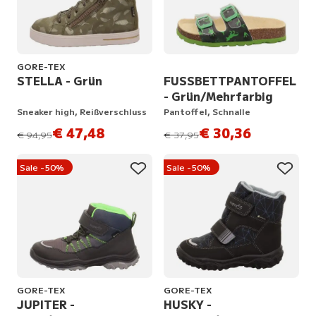
GORE-TEX
STELLA - Grün
FUSSBETTPANTOFFEL
- Grün/Mehrfarbig
Sneaker high, Reißverschluss
Pantoffel, Schnalle
€ 47,48
€ 30,36
statt
statt
€ 94,95
€ 37,95
Sale -50%
Sale -50%
GORE-TEX
GORE-TEX
JUPITER -
HUSKY -