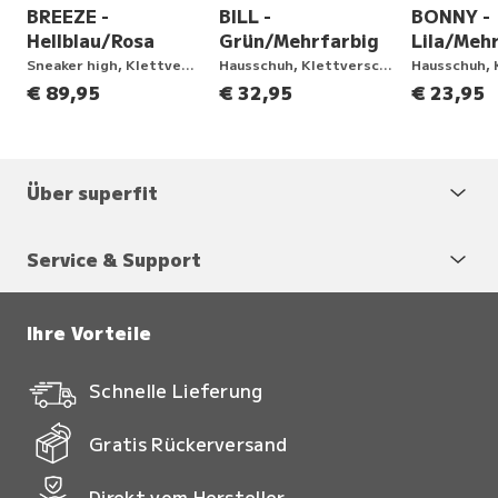
BREEZE -
BILL -
BONNY -
Hellblau/Rosa
Grün/Mehrfarbig
Lila/Meh
ng
Sneaker high, Klettverschluss
Hausschuh, Klettverschluss
€ 89,95
€ 32,95
€ 23,95
Über superfit
Service & Support
Ihre Vorteile
Schnelle Lieferung
Gratis Rückerversand
Direkt vom Hersteller