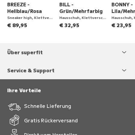
BREEZE -
BILL -
BONNY -
Hellblau/Rosa
Grün/Mehrfarbig
Lila/Meh
ng
Sneaker high, Klettverschluss
Hausschuh, Klettverschluss
€ 89,95
€ 32,95
€ 23,95
Über superfit
Service & Support
Ihre Vorteile
Schnelle Lieferung
Gratis Rückerversand
Direkt vom Hersteller