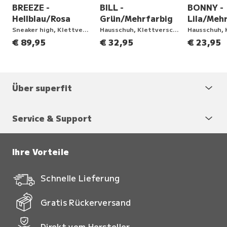
BREEZE -
BILL -
BONNY -
Hellblau/Rosa
Grün/Mehrfarbig
Lila/Meh
ng
Sneaker high, Klettverschluss
Hausschuh, Klettverschluss
€ 89,95
€ 32,95
€ 23,95
Über superfit
Service & Support
Ihre Vorteile
Schnelle Lieferung
Gratis Rückerversand
Direkt vom Hersteller