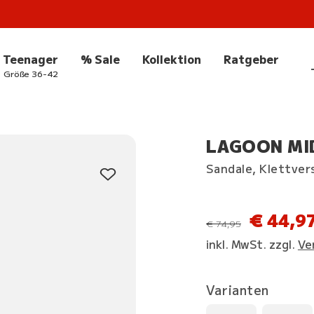
Teenager
% Sale
Kollektion
Ratgeber
Größe 36-42
LAGOON MID
Sandale, Klettver
€ 44,9
statt
€ 74,95
inkl. MwSt. zzgl.
Ve
Varianten