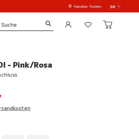
Händler finden
DE
I - Pink/Rosa
schluss
7
rsandkosten