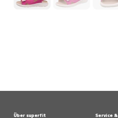
Über superfit
Service 