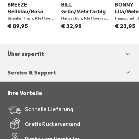
BREEZE -
BILL -
BONNY -
Hellblau/Rosa
Grün/Mehrfarbig
Lila/Meh
ng
Sneaker high, Klettverschluss
Hausschuh, Klettverschluss
€ 89,95
€ 32,95
€ 23,95
Über superfit
Service & Support
Ihre Vorteile
Schnelle Lieferung
Gratis Rückerversand
Direkt vom Hersteller