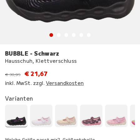
BUBBLE - Schwarz
Hausschuh, Klettverschluss
€ 21,67
statt
€ 30,95
inkl. MwSt. zzgl.
Versandkosten
Varianten
Welche Größe passt mir?
Größentabelle