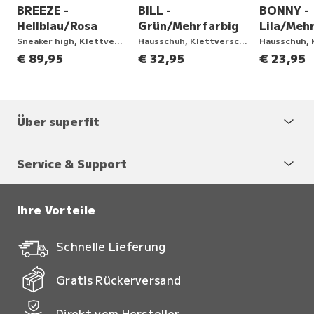
BREEZE -
BILL -
BONNY -
Hellblau/Rosa
Grün/Mehrfarbig
Lila/Meh
ng
Sneaker high, Klettverschluss
Hausschuh, Klettverschluss
€ 89,95
€ 32,95
€ 23,95
Über superfit
Service & Support
Ihre Vorteile
Schnelle Lieferung
Gratis Rückerversand
Direkt vom Hersteller