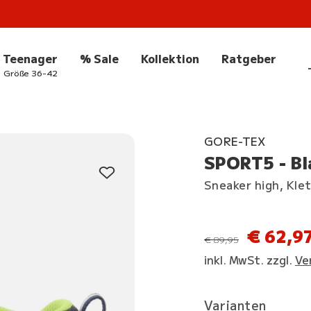
Teenager
% Sale
Kollektion
Ratgeber
Größe 36-42
GORE-TEX
SPORT5 - Bl
Sneaker high, Kle
€ 62,9
statt
€ 89,95
inkl. MwSt. zzgl.
Ve
Varianten