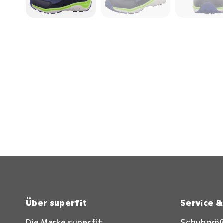
Über superfit
Service 
Die Marke superfit
Schuhgrö