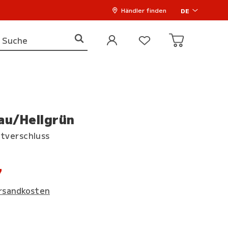
Händler finden
DE
au/Hellgrün
ttverschluss
7
rsandkosten