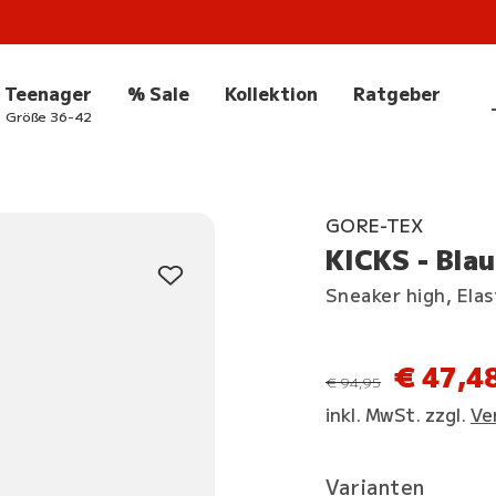
Teenager
% Sale
Kollektion
Ratgeber
Größe 36-42
GORE-TEX
KICKS - Bla
Sneaker high, Elas
€ 47,4
statt
€ 94,95
inkl. MwSt. zzgl.
Ve
Varianten