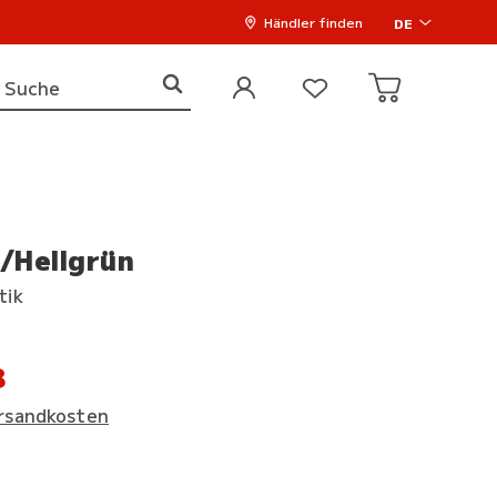
Händler finden
DE
u/Hellgrün
tik
8
rsandkosten