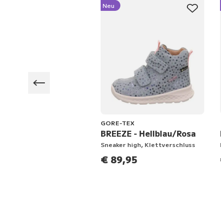
Neu
GORE-TEX
MI - Beige
BREEZE - Hellblau/Rosa
er high, Schnürung
Sneaker high, Klettverschluss
9,95
€ 89,95